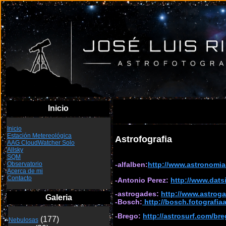
Inicio
Inicio
Estación Metereológica
Astrofografia
AAG CloudWatcher Solo
Allsky
SQM
-alfalben:
http://www.astronomia
Observatorio
Acerca de mi
Contacto
-Antonio Perez:
http://www.dats
-astrogades:
http://www.astroga
Galeria
-Bosch:
http://bosch.fotografia
-Brego:
http://astrosurf.com/br
Nebulosas