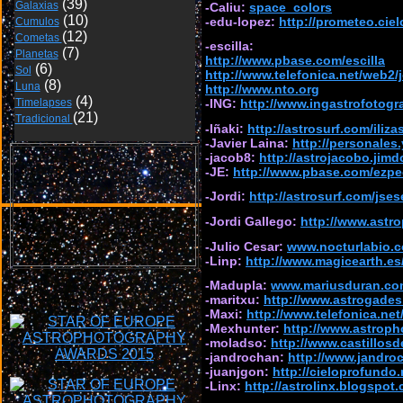
Galaxias
-Caliu:
space_colors
-edu-lopez:
http://prometeo.cie
Cumulos
Cometas 
-escilla:
Planetas
http://www.pbase.com/escilla
Sol
http://www.telefonica.net/web2/
Luna
http://www.nto.org
Timelapses
-ING:
http://www.ingastrofotogra
Tradicional 
-Iñaki:
http://astrosurf.com/iliza
-Javier Laina:
http://personales.
-jacob8:
http://astrojacobo.jim
-JE:
http://www.pbase.com/ezp
-Jordi:
http://astrosurf.com/jses
-Jordi Gallego:
http://www.astro
-Julio Cesar:
www.nocturlabio.
-Linp:
http://www.magicearth.es
-Madupla:
www.mariusduran.co
-maritxu:
http://www.astrogades
-Maxi:
http://www.telefonica.ne
-Mexhunter:
http://www.astrop
-moladso:
http://www.castillosd
-jandrochan:
http://www.jandro
-juanjgon:
http://cieloprofundo.
-Linx:
http://astrolinx.blogspot