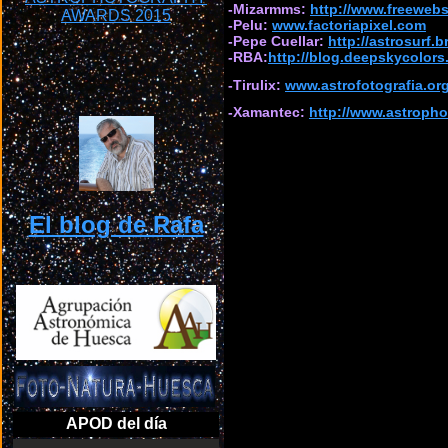
-Mizarmms:
http://www.freeweb
-Pelu:
www.factoriapixel.com
-Pepe Cuellar:
http://astrosurf.
-RBA:
http://blog.deepskycolors
-Tirulix:
www.astrofotografia.or
-Xamantec:
http://www.astroph
El blog de Rafa
APOD del día