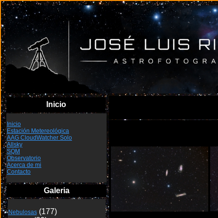
Inicio
Inicio
Estación Metereológica
NGC3623
AAG CloudWatcher Solo
Allsky
SQM
Observatorio
Acerca de mi
Contacto
Galeria
Nebulosas