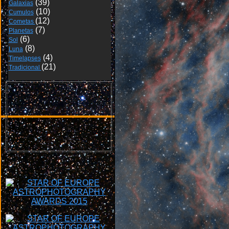
Galaxias
Cumulos
Cometas 
Planetas
Sol
Luna
Timelapses
Tradicional 