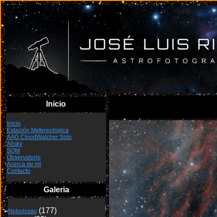
Inicio
Inicio
Estación Metereológica
AAG CloudWatcher Solo
Allsky
SQM
Observatorio
Acerca de mi
Contacto
Galeria
Nebulosas