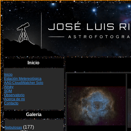
Inicio
Inicio
NGC 2244 SHO
Estación Metereológica
AAG CloudWatcher Solo
Allsky
SQM
Observatorio
Acerca de mi
Contacto
Galeria
Nebulosas