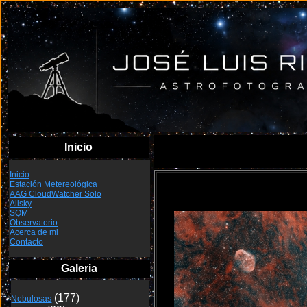
Inicio
Inicio
Estación Metereológica
NGC6888 Ha+OIII
AAG CloudWatcher Solo
Allsky
SQM
Observatorio
Acerca de mi
Contacto
Galeria
Nebulosas