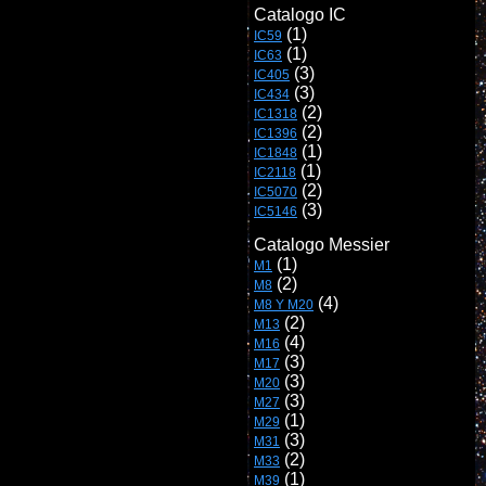
IC59
IC63
IC405
IC434
IC1318
IC1396
IC1848
IC2118
IC5070
 (3)
IC5146
Catalogo Messier
M1
M8
M8 Y M20
M13
M16
M17
M20
M27
M29
M31
M33
M39