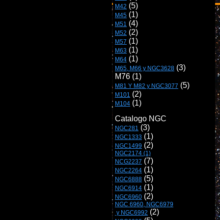
M42
M45
M51
M52
M57
M63
M64
 (3)

M65, M66 y NGC3628
M81 Y M82 y NGC3077
M101
M104
Catalogo NGC
NGC281
NGC1333
NGC1499
NGC2174 (1)
NCG2237
NGC2264
NGC6888
NGC6914
NGC6960
NGC 6960, NGC6979

 y NGC6992