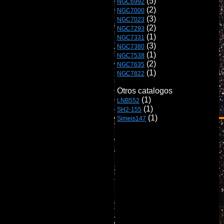
 (5)
NGC6992
NGC7000
NGC7023
NGC7293
NGC7331
NGC7380
NGC7538
NGC7635
 (1)      

NGC7822
LNB552
SH2-155
 (1)  
Simeis147