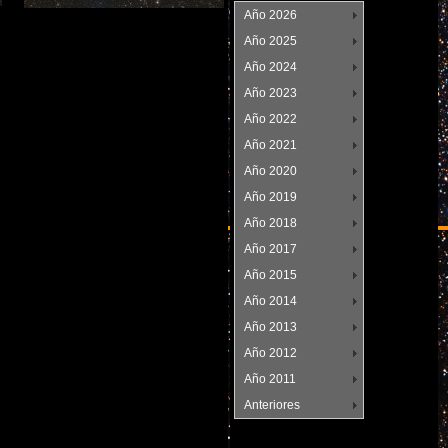
Año 2026
9 de noviembre de 2015
Año 2025
Año 2024
Año 2023
Año 2022
Año 2021
Año 2020
Año 2019
Año 2018
Año 2017
Año 2015
Año 2014
Año 2013
Año 2012
Año 2011
Anteriores