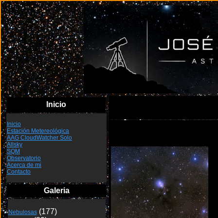
Inicio
Inicio
Estación Metereológica
NGC1333
AAG CloudWatcher Solo
Allsky
SQM
Observatorio
Acerca de mi
Contacto
Galeria
Nebulosas