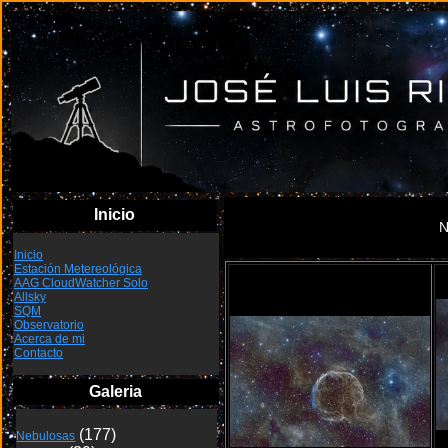
Inicio
N
Inicio
Estación Metereológica
AAG CloudWatcher Solo
Allsky
SQM
Observatorio
Acerca de mi
Contacto
Galeria
Nebulosas