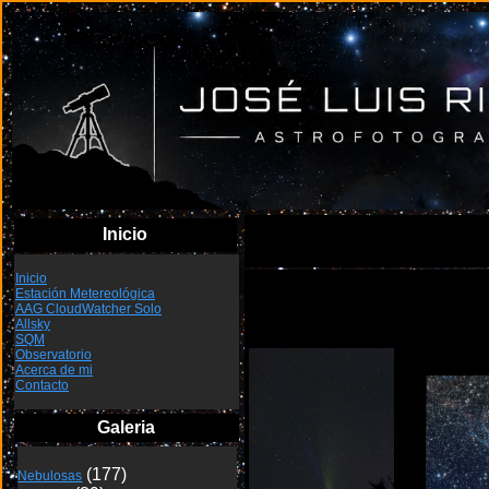
Inicio
Inicio
Estación Metereológica
C/2020 F3
AAG CloudWatcher Solo
Neowise
Allsky
SQM
Observatorio
Acerca de mi
Contacto
Galeria
Nebulosas