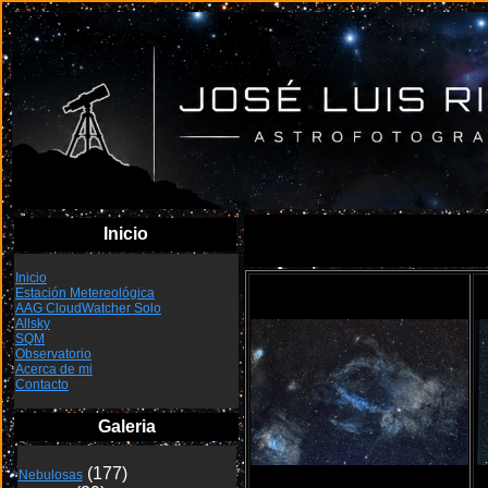
Inicio
Inicio
Estación Metereológica
AAG CloudWatcher Solo
Allsky
SQM
Observatorio
Acerca de mi
Contacto
Galeria
Nebulosas