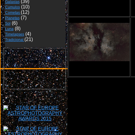
SH2 157 BE
Galaxias
Cumulos
Cometas 
Planetas
Sol
Luna
Timelapses
Tradicional 
IC1318 BE