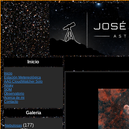
Inicio
Inicio
Estación Metereológica
NGC6888 
AAG CloudWatcher Solo
Allsky
SQM
Observatorio
Acerca de mi
Contacto
Galeria
Nebulosas