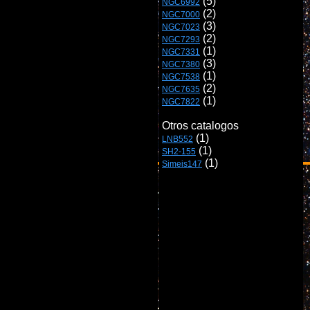
 (5)
NGC6992
NGC7000
NGC7023
NGC7293
NGC7331
NGC7380
NGC7538
NGC7635
 (1)      

NGC7822
LNB552
SH2-155
 (1)  
Simeis147