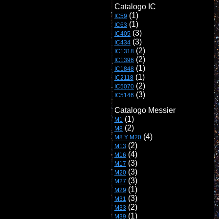
IC59
IC63
IC405
IC434
IC1318
IC1396
IC1848
IC2118
IC5070
 (3)
IC5146
Catalogo Messier
M1
M8
M8 Y M20
M13
M16
M17
M20
M27
M29
M31
M33
M39