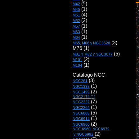
M42
M45
M51
M52
M57
M63
M64
 (3)

M65, M66 y NGC3628
M81 Y M82 y NGC3077
M101
M104
Catalogo NGC
NGC281
NGC1333
NGC1499
NGC2174 (1)
NCG2237
NGC2264
NGC6888
NGC6914
NGC6960
NGC 6960, NGC6979

 y NGC6992